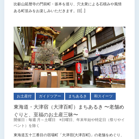
比叡山延暦寺の門前町・坂本を巡り、穴太衆による石積みや風情
ある町並みをお楽しみいただきます。日[...]
お土産付
ガイドツアー
まちあるき
和スイーツ
東海道・大津宿（大津百町）まちあるき 〜老舗め
ぐりと、至福のお土産三昧〜
開催日：毎週 月～土曜日 ※日曜日、年末年始や特定日（祭りやイ
ベント）を除く
東海道五十三番目の宿場町「大津宿(大津百町)」の老舗をめぐり、