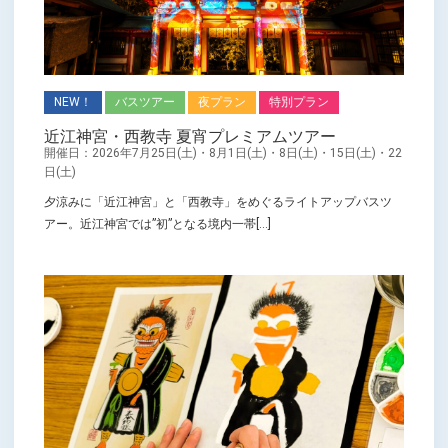
NEW！
バスツアー
夜プラン
特別プラン
近江神宮・西教寺 夏宵プレミアムツアー
開催日：2026年7月25日(土)・8月1日(土)・8日(土)・15日(土)・22
日(土)
夕涼みに「近江神宮」と「西教寺」をめぐるライトアップバスツ
アー。近江神宮では”初”となる境内一帯[...]