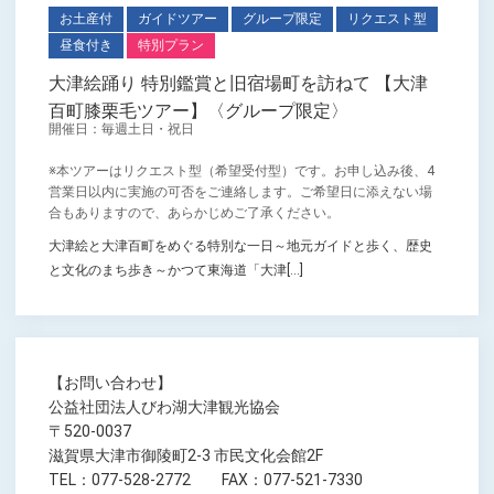
お土産付
ガイドツアー
グループ限定
リクエスト型
昼食付き
特別プラン
大津絵踊り 特別鑑賞と旧宿場町を訪ねて 【大津
百町膝栗毛ツアー】〈グループ限定〉
開催日：毎週土日・祝日
※本ツアーはリクエスト型（希望受付型）です。お申し込み後、4
営業日以内に実施の可否をご連絡します。ご希望日に添えない場
合もありますので、あらかじめご了承ください。
大津絵と大津百町をめぐる特別な一日～地元ガイドと歩く、歴史
と文化のまち歩き～かつて東海道「大津[...]
【お問い合わせ】
公益社団法人びわ湖大津観光協会
〒520-0037
滋賀県大津市御陵町2-3 市民文化会館2F
TEL：077-528-2772 FAX：077-521-7330