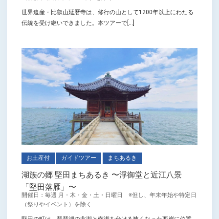
世界遺産・比叡山延暦寺は、修行の山として1200年以上にわたる
伝統を受け継いできました。本ツアーで[...]
お土産付
ガイドツアー
まちあるき
湖族の郷 堅田まちあるき 〜浮御堂と近江八景
「堅田落雁」〜
開催日：毎週 月・木・金・土・日曜日 ※但し、年末年始や特定日
（祭りやイベント）を除く
堅田の町は、琵琶湖の北湖と南湖を分ける狭くなった西岸に位置