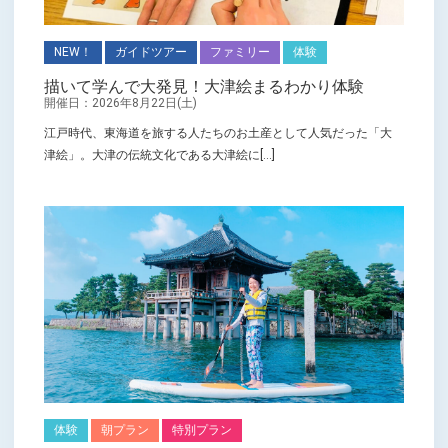
NEW！
ガイドツアー
ファミリー
体験
描いて学んで大発見！大津絵まるわかり体験
開催日：2026年8月22日(土)
江戸時代、東海道を旅する人たちのお土産として人気だった「大
津絵」。大津の伝統文化である大津絵に[...]
体験
朝プラン
特別プラン