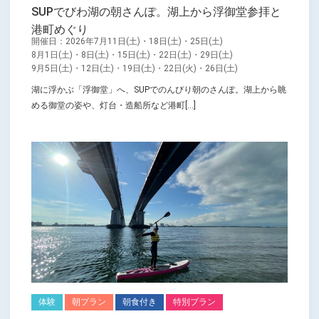
SUPでびわ湖の朝さんぽ。湖上から浮御堂参拝と
港町めぐり
開催日：2026年7月11日(土)・18日(土)・25日(土)
8月1日(土)・8日(土)・15日(土)・22日(土)・29日(土)
9月5日(土)・12日(土)・19日(土)・22日(火)・26日(土)
湖に浮かぶ「浮御堂」へ、SUPでのんびり朝のさんぽ。湖上から眺
める御堂の姿や、灯台・造船所など港町[...]
体験
朝プラン
朝食付き
特別プラン