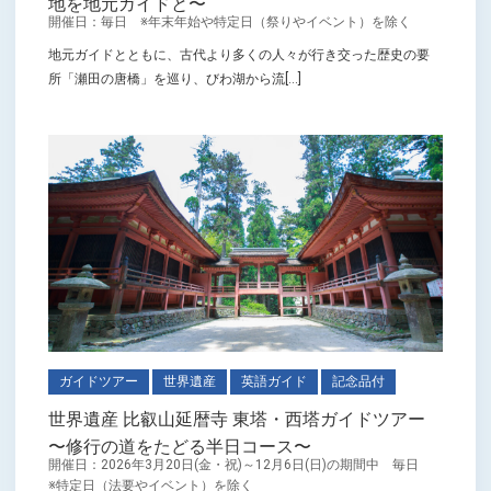
地を地元ガイドと〜
開催日：毎日 ※年末年始や特定日（祭りやイベント）を除く
地元ガイドとともに、古代より多くの人々が行き交った歴史の要
所「瀬田の唐橋」を巡り、びわ湖から流[...]
ガイドツアー
世界遺産
英語ガイド
記念品付
世界遺産 比叡山延暦寺 東塔・西塔ガイドツアー
〜修行の道をたどる半日コース〜
開催日：2026年3月20日(金・祝)～12月6日(日)の期間中 毎日
※特定日（法要やイベント）を除く