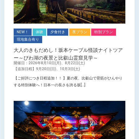
NEW！
体験
夕食付き
夜プラン
特別プラン
現地集合有り
大人のきもだめし！坂本ケーブル怪談ナイトツア
ー～びわ湖の夜景と比叡山霊窟見学～
開催日：2026年8月10日(月)、8月22日(土)
【追加日程】9月20日(日)、10月3日(土)
【ご好評につき日程追加！！ 】夏の夜、比叡山で背筋がひんやり
する特別体験へ！日本一の長さを誇る坂[...]