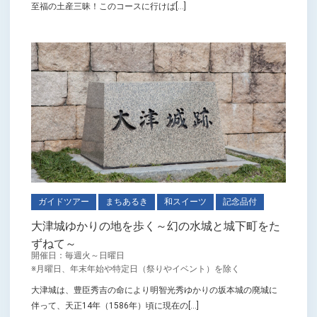
至福の土産三昧！このコースに行けば[...]
ガイドツアー
まちあるき
和スイーツ
記念品付
大津城ゆかりの地を歩く～幻の水城と城下町をた
ずねて～
開催日：毎週火～日曜日
※月曜日、年末年始や特定日（祭りやイベント）を除く
大津城は、豊臣秀吉の命により明智光秀ゆかりの坂本城の廃城に
伴って、天正14年（1586年）頃に現在の[...]