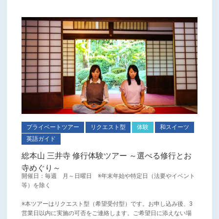
プライベートツアー
リクエスト型
体験
和スイーツ
英語ガイド
総本山 三井寺 修行体験ツアー ～選べる修行とお
寺めぐり～
開催日：毎週 月～日曜日 ※年末年始や特定日（法要やイベント
等）を除く
※本ツアーはリクエスト型（希望受付型）です。お申し込み後、3
営業日以内に実施の可否をご連絡します。ご希望日に添えない場