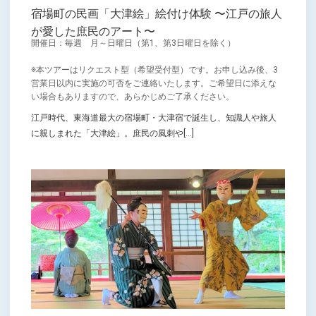
宿場町の民画「大津絵」絵付け体験 〜江戸の旅人
が愛した庶民のアート〜
開催日：毎週 月～日曜日（第1、第3日曜日を除く）
※本ツアーはリクエスト型（希望受付型）です。お申し込み後、3
営業日以内に実施の可否をご連絡いたします。ご希望日に添えな
い場合もありますので、あらかじめご了承ください。
江戸時代、東海道最大の宿場町・大津宿で誕生し、知識人や旅人
に親しまれた「大津絵」。庶民の風刺や[...]