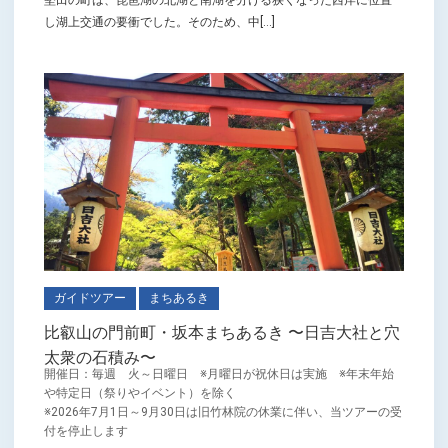
し湖上交通の要衝でした。そのため、中[...]
ガイドツアー
まちあるき
比叡山の門前町・坂本まちあるき 〜日吉大社と穴
太衆の石積み〜
開催日：毎週 火～日曜日 ※月曜日が祝休日は実施 ※年末年始
や特定日（祭りやイベント）を除く
※2026年7月1日～9月30日は旧竹林院の休業に伴い、当ツアーの受
付を停止します