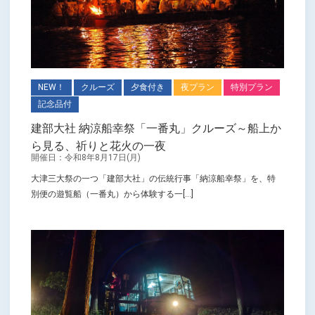
NEW！
クルーズ
夕食付き
夜プラン
特別プラン
記念品付
建部大社 納涼船幸祭「一番丸」クルーズ～船上か
ら見る、祈りと花火の一夜
開催日：令和8年8月17日(月)
大津三大祭の一つ「建部大社」の伝統行事「納涼船幸祭」を、特
別便の遊覧船（一番丸）から体験する一[...]