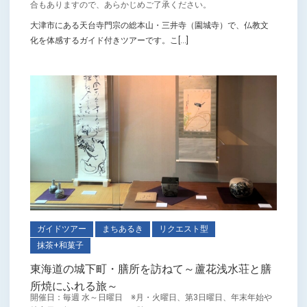
合もありますので、あらかじめご了承ください。
大津市にある天台寺門宗の総本山・三井寺（園城寺）で、仏教文
化を体感するガイド付きツアーです。こ[...]
ガイドツアー
まちあるき
リクエスト型
抹茶+和菓子
東海道の城下町・膳所を訪ねて～蘆花浅水荘と膳
所焼にふれる旅～
開催日：毎週 水～日曜日 ※月・火曜日、第3日曜日、年末年始や