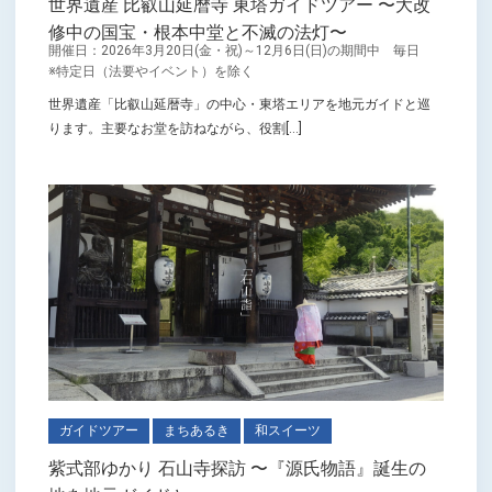
世界遺産 比叡山延暦寺 東塔ガイドツアー 〜大改
修中の国宝・根本中堂と不滅の法灯〜
開催日：2026年3月20日(金・祝)～12月6日(日)の期間中 毎日
※特定日（法要やイベント）を除く
世界遺産「比叡山延暦寺」の中心・東塔エリアを地元ガイドと巡
ります。主要なお堂を訪ねながら、役割[...]
ガイドツアー
まちあるき
和スイーツ
紫式部ゆかり 石山寺探訪 〜『源氏物語』誕生の