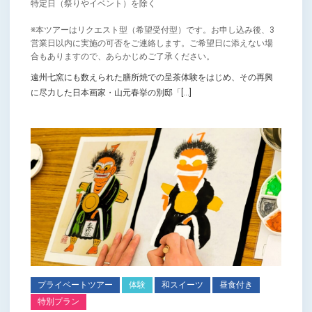
特定日（祭りやイベント）を除く
※本ツアーはリクエスト型（希望受付型）です。お申し込み後、3
営業日以内に実施の可否をご連絡します。ご希望日に添えない場
合もありますので、あらかじめご了承ください。
遠州七窯にも数えられた膳所焼での呈茶体験をはじめ、その再興
に尽力した日本画家・山元春挙の別邸「[...]
プライベートツアー
体験
和スイーツ
昼食付き
特別プラン