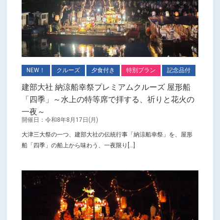
NEW！
クルーズ
夕食付き
特別プラン
記念品付
建部大社 納涼船幸祭プレミアムクルーズ 屋形船
「四季」～水上の特等席で拝する、祈りと花火の
一夜～
開催日：令和8年8月17日(月)
大津三大祭の一つ、建部大社の伝統行事「納涼船幸祭」を、屋形
船「四季」の船上から味わう、一夜限り[...]