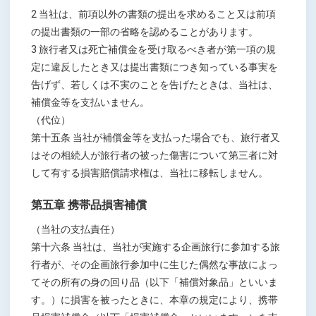
2 当社は、前項以外の書類の提出を求めること又は前項
の提出書類の一部の省略を認めることがあります。
3 旅行者又は死亡補償金を受け取るべき者が第一項の規
定に違反したとき又は提出書類につき知っている事実を
告げず、若しくは不実のことを告げたときは、当社は、
補償金等を支払いません。
（代位）
第十五条 当社が補償金等を支払った場合でも、旅行者又
はその相続人が旅行者の被った傷害について第三者に対
して有する損害賠償請求権は、当社に移転しません。
第五章 携帯品損害補償
（当社の支払責任）
第十六条 当社は、当社が実施する企画旅行に参加する旅
行者が、その企画旅行参加中に生じた偶然な事故によっ
てその所有の身の回り品（以下「補償対象品」といいま
す。）に損害を被ったときに、本章の規定により、携帯