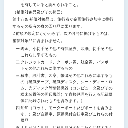
を有していると認められること。
（補償対象品及びその範囲）
第十八条 補償対象品は、旅行者が企画旅行参加中に携行
するその所有の身の回り品に限ります。
2 前項の規定にかかわらず、次の各号に掲げるものは、
補償対象品に含まれません。
一 現金、小切手その他の有価証券、印紙、切手その他
これらに準ずるもの
二 クレジットカード、クーポン券、航空券、パスポー
トその他これらに準ずるもの
三 稿本、設計書、図案、帳簿その他これらに準ずるも
の（磁気テープ、磁気ディスク、シー・ディー・ロ
ム、光ディスク等情報機器（コンピュータ及びその
端末装置等の周辺機器）で直接処理を行える記録媒
体に記録されたものを含みます。）
四 船舶（ヨット、モーターボート及びボートを含みま
す。）及び自動車、原動機付自転車及びこれらの付
属品
五 山岳登はん用具、探検用具その他これらに類するも