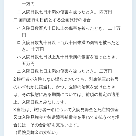
十万円
ニ 入院日数七日未満の傷害を被ったとき。 四万円
二 国内旅行を目的とする企画旅行の場合
イ 入院日数百八十日以上の傷害を被ったとき。 二十万
円
ロ 入院日数九十日以上百八十日未満の傷害を被ったと
き。 十万円
ハ 入院日数七日以上九十日未満の傷害を被ったとき。
五万円
ニ 入院日数七日未満の傷害を被ったとき。 二万円
2 旅行者が入院しない場合においても、別表第三の各号
のいずれかに該当し、かつ、医師の治療を受けたとき
は、その状態にある期間については、前項の規定の適用
上、入院日数とみなします。
3 当社は、旅行者一名について入院見舞金と死亡補償金
又は入院見舞金と後遺障害補償金を重ねて支払うべき場
合には、その合計額を支払います。
（通院見舞金の支払い）