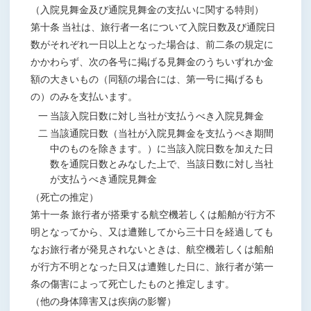
（入院見舞金及び通院見舞金の支払いに関する特則）
第十条 当社は、旅行者一名について入院日数及び通院日
数がそれぞれ一日以上となった場合は、前二条の規定に
かかわらず、次の各号に掲げる見舞金のうちいずれか金
額の大きいもの（同額の場合には、第一号に掲げるも
の）のみを支払います。
一 当該入院日数に対し当社が支払うべき入院見舞金
二 当該通院日数（当社が入院見舞金を支払うべき期間
中のものを除きます。）に当該入院日数を加えた日
数を通院日数とみなした上で、当該日数に対し当社
が支払うべき通院見舞金
（死亡の推定）
第十一条 旅行者が搭乗する航空機若しくは船舶が行方不
明となってから、又は遭難してから三十日を経過しても
なお旅行者が発見されないときは、航空機若しくは船舶
が行方不明となった日又は遭難した日に、旅行者が第一
条の傷害によって死亡したものと推定します。
（他の身体障害又は疾病の影響）