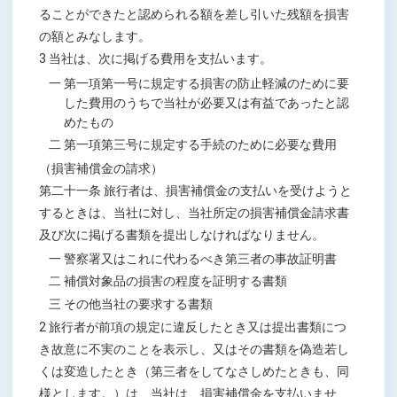
ることができたと認められる額を差し引いた残額を損害
の額とみなします。
3 当社は、次に掲げる費用を支払います。
一 第一項第一号に規定する損害の防止軽減のために要
した費用のうちで当社が必要又は有益であったと認
めたもの
二 第一項第三号に規定する手続のために必要な費用
（損害補償金の請求）
第二十一条 旅行者は、損害補償金の支払いを受けようと
するときは、当社に対し、当社所定の損害補償金請求書
及び次に掲げる書類を提出しなければなりません。
一 警察署又はこれに代わるべき第三者の事故証明書
二 補償対象品の損害の程度を証明する書類
三 その他当社の要求する書類
2 旅行者が前項の規定に違反したとき又は提出書類につ
き故意に不実のことを表示し、又はその書類を偽造若し
くは変造したとき（第三者をしてなさしめたときも、同
様とします。）は、当社は、損害補償金を支払いませ