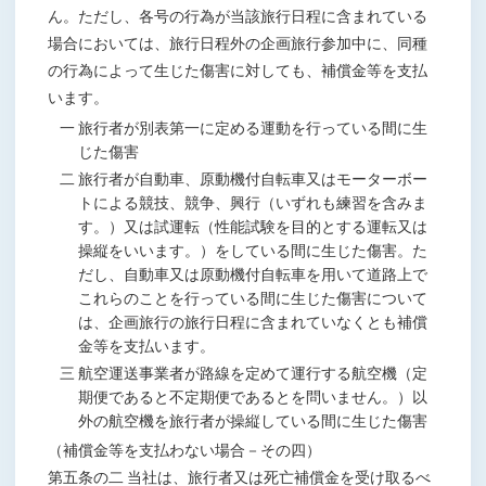
ん。ただし、各号の行為が当該旅行日程に含まれている
場合においては、旅行日程外の企画旅行参加中に、同種
の行為によって生じた傷害に対しても、補償金等を支払
います。
一 旅行者が別表第一に定める運動を行っている間に生
じた傷害
二 旅行者が自動車、原動機付自転車又はモーターボー
トによる競技、競争、興行（いずれも練習を含みま
す。）又は試運転（性能試験を目的とする運転又は
操縦をいいます。）をしている間に生じた傷害。た
だし、自動車又は原動機付自転車を用いて道路上で
これらのことを行っている間に生じた傷害について
は、企画旅行の旅行日程に含まれていなくとも補償
金等を支払います。
三 航空運送事業者が路線を定めて運行する航空機（定
期便であると不定期便であるとを問いません。）以
外の航空機を旅行者が操縦している間に生じた傷害
（補償金等を支払わない場合－その四）
第五条の二 当社は、旅行者又は死亡補償金を受け取るべ