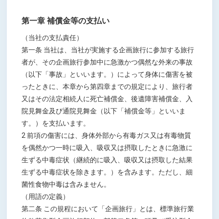
第一章 補償金等の支払い
（当社の支払責任）
第一条 当社は、当社が実施する企画旅行に参加する旅行
者が、その企画旅行参加中に急激かつ偶然な外来の事故
（以下「事故」といいます。）によって身体に傷害を被
ったときに、本章から第四章までの規定により、旅行者
又はその法定相続人に死亡補償金、後遺障害補償金、入
院見舞金及び通院見舞金（以下「補償金等」といいま
す。）を支払います。
2 前項の傷害には、身体外部から有毒ガス又は有毒物質
を偶然かつ一時に吸入、吸収又は摂取したときに急激に
生ずる中毒症状（継続的に吸入、吸収又は摂取した結果
生ずる中毒症状を除きます。）を含みます。ただし、細
菌性食物中毒は含みません。
（用語の定義）
第二条 この規程において「企画旅行」とは、標準旅行業