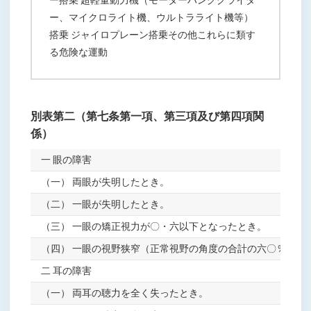
ー搭乗 超軽量動力機（モーターハンググライダ
ー、マイクロライト機、ウルトラライト機等）
搭乗 ジャイロプレーン搭乗その他これらに類す
る危険な運動
別表第二（第七条第一項、第三項及び第四項関
係）
一 眼の障害
（一） 両眼が失明したとき。
（二） 一眼が失明したとき。
（三） 一眼の矯正視力が〇・六以下となったとき。
（四） 一眼の視野狭窄（正常視野の角度の合計の六〇％以下
二 耳の障害
（一） 両耳の聴力を全く失ったとき。