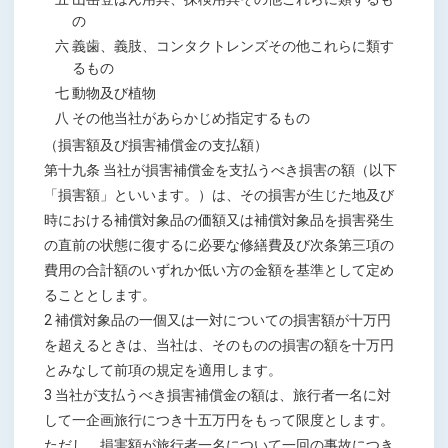
の
六 義歯、義肢、コンタクトレンズその他これらに類す
るもの
七 動物及び植物
八 その他当社があらかじめ指定するもの
（損害額及び損害補償金の支払額）
第十九条 当社が損害補償金を支払うべき損害の額（以下
「損害額」といいます。）は、その損害が生じた地及び
時における補償対象品の価額又は補償対象品を損害発生
の直前の状態に復するに必要な修繕費及び次条第三項の
費用の合計額のいずれか低い方の金額を基準として定め
ることとします。
2 補償対象品の一個又は一対についての損害額が十万円
を超えるときは、当社は、そのものの損害の額を十万円
とみなして前項の規定を適用します。
3 当社が支払うべき損害補償金の額は、旅行者一名に対
して一企画旅行につき十五万円をもって限度とします。
ただし、損害額が旅行者一名について一回の事故につき