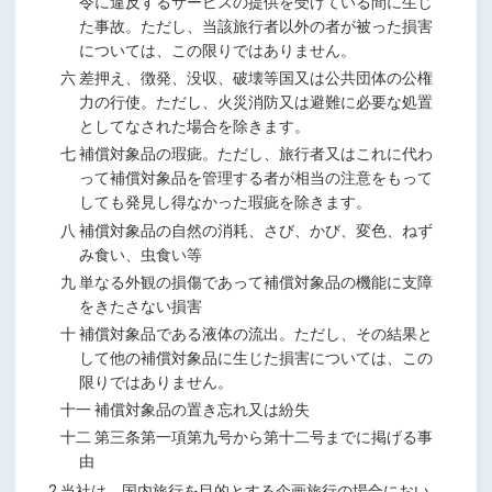
令に違反するサービスの提供を受けている間に生じ
た事故。ただし、当該旅行者以外の者が被った損害
については、この限りではありません。
六 差押え、徴発、没収、破壊等国又は公共団体の公権
力の行使。ただし、火災消防又は避難に必要な処置
としてなされた場合を除きます。
七 補償対象品の瑕疵。ただし、旅行者又はこれに代わ
って補償対象品を管理する者が相当の注意をもって
しても発見し得なかった瑕疵を除きます。
八 補償対象品の自然の消耗、さび、かび、変色、ねず
み食い、虫食い等
九 単なる外観の損傷であって補償対象品の機能に支障
をきたさない損害
十 補償対象品である液体の流出。ただし、その結果と
して他の補償対象品に生じた損害については、この
限りではありません。
十一 補償対象品の置き忘れ又は紛失
十二 第三条第一項第九号から第十二号までに掲げる事
由
2 当社は、国内旅行を目的とする企画旅行の場合におい