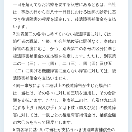
十日を超えてなお治療を要する状態にあるときは、当社
は、事故の日から百八十一日目における医師の診断に基
づき後遺障害の程度を認定して、後遺障害補償金を支払
います。
3 別表第二の各号に掲げていない後遺障害に対しては、
旅行者の職業、年齢、社会的地位等に関係なく、身体の
障害の程度に応じ、かつ、別表第二の各号の区分に準じ
後遺障害補償金の支払額を決定します。ただし、別表第
二の一（三）、一（四）、二（三）、四（四）及び五
（二）に掲げる機能障害に至らない障害に対しては、後
遺障害補償金を支払いません。
4 同一事故により二種以上の後遺障害が生じた場合に
は、当社は、その各々に対し前三項を適用し、その合計
額を支払います。ただし、別表第二の七、八及び九に規
定する上肢（腕及び手）又は下肢（脚及び足）の後遺障
害に対しては、一肢ごとの後遺障害補償金は、補償金額
の六〇％をもって限度とします。
5 前各項に基づいて当社が支払うべき後遺障害補償金の