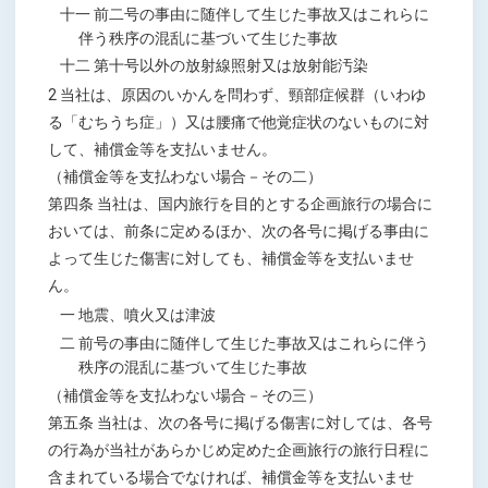
十一 前二号の事由に随伴して生じた事故又はこれらに
伴う秩序の混乱に基づいて生じた事故
十二 第十号以外の放射線照射又は放射能汚染
2 当社は、原因のいかんを問わず、頸部症候群（いわゆ
る「むちうち症」）又は腰痛で他覚症状のないものに対
して、補償金等を支払いません。
（補償金等を支払わない場合－その二）
第四条 当社は、国内旅行を目的とする企画旅行の場合に
おいては、前条に定めるほか、次の各号に掲げる事由に
よって生じた傷害に対しても、補償金等を支払いませ
ん。
一 地震、噴火又は津波
二 前号の事由に随伴して生じた事故又はこれらに伴う
秩序の混乱に基づいて生じた事故
（補償金等を支払わない場合－その三）
第五条 当社は、次の各号に掲げる傷害に対しては、各号
の行為が当社があらかじめ定めた企画旅行の旅行日程に
含まれている場合でなければ、補償金等を支払いませ