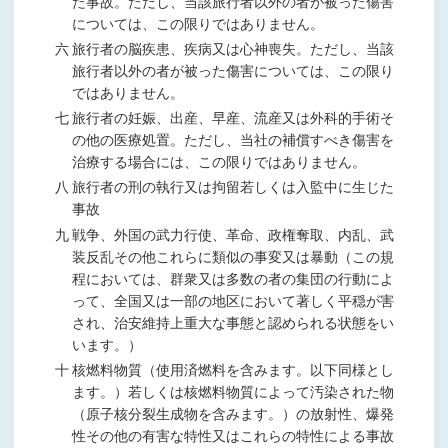
た事故。ただし、当該旅行者以外の者が被った傷害
については、この限りではありません。
六 旅行者の脳疾患、疾病又は心神喪失。ただし、当該
旅行者以外の者が被った傷害については、この限り
ではありません。
七 旅行者の妊娠、出産、早産、流産又は外科的手術そ
の他の医療処置。ただし、当社の補償すべき傷害を
治療する場合には、この限りではありません。
八 旅行者の刑の執行又は拘留若しくは入監中に生じた
事故
九 戦争、外国の武力行使、革命、政権奪取、内乱、武
装反乱その他これらに類似の事変又は暴動（この規
程においては、群衆又は多数の者の集団の行動によ
って、全国又は一部の地区において著しく平穏が害
され、治安維持上重大な事態と認められる状態をい
います。）
十 核燃料物質（使用済燃料を含みます。以下同様とし
ます。）若しくは核燃料物質によって汚染された物
（原子核分裂生成物を含みます。）の放射性、爆発
性その他の有害な特性又はこれらの特性による事故