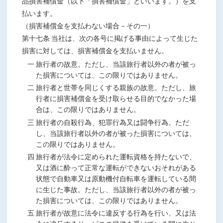
品損害補償金（以下「損害補償金」といいます。）を支
払います。
（損害補償金を支払わない場合－その一）
第十七条 当社は、次の各号に掲げる事由によって生じた
損害に対しては、損害補償金を支払いません。
一 旅行者の故意。ただし、当該旅行者以外の者が被っ
た損害については、この限りではありません。
二 旅行者と世帯を同じくする親族の故意。ただし、旅
行者に損害補償金を受け取らせる目的でなかった場
合は、この限りではありません。
三 旅行者の自殺行為、犯罪行為又は闘争行為。ただ
し、当該旅行者以外の者が被った損害については、
この限りではありません。
四 旅行者が法令に定められた運転資格を持たないで、
又は酒に酔って正常な運転ができないおそれがある
状態で自動車又は原動機付自転車を運転している間
に生じた事故。ただし、当該旅行者以外の者が被っ
た損害については、この限りではありません。
五 旅行者が故意に法令に違反する行為を行い、又は法