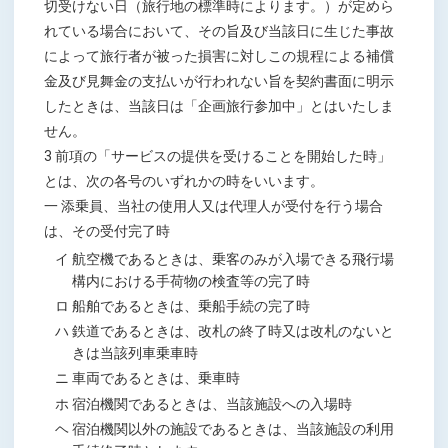
切受けない日（旅行地の標準時によります。）が定めら
れている場合において、その旨及び当該日に生じた事故
によって旅行者が被った損害に対しこの規程による補償
金及び見舞金の支払いが行われない旨を契約書面に明示
したときは、当該日は「企画旅行参加中」とはいたしま
せん。
3 前項の「サービスの提供を受けることを開始した時」
とは、次の各号のいずれかの時をいいます。
一 添乗員、当社の使用人又は代理人が受付を行う場合
は、その受付完了時
イ 航空機であるときは、乗客のみが入場できる飛行場
構内における手荷物の検査等の完了時
ロ 船舶であるときは、乗船手続の完了時
ハ 鉄道であるときは、改札の終了時又は改札のないと
きは当該列車乗車時
ニ 車両であるときは、乗車時
ホ 宿泊機関であるときは、当該施設への入場時
ヘ 宿泊機関以外の施設であるときは、当該施設の利用