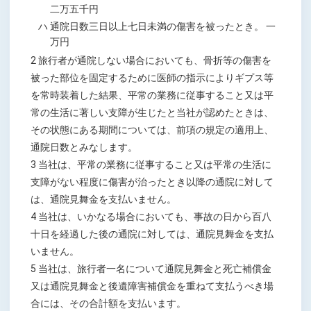
二万五千円
ハ 通院日数三日以上七日未満の傷害を被ったとき。 一
万円
2 旅行者が通院しない場合においても、骨折等の傷害を
被った部位を固定するために医師の指示によりギプス等
を常時装着した結果、平常の業務に従事すること又は平
常の生活に著しい支障が生じたと当社が認めたときは、
その状態にある期間については、前項の規定の適用上、
通院日数とみなします。
3 当社は、平常の業務に従事すること又は平常の生活に
支障がない程度に傷害が治ったとき以降の通院に対して
は、通院見舞金を支払いません。
4 当社は、いかなる場合においても、事故の日から百八
十日を経過した後の通院に対しては、通院見舞金を支払
いません。
5 当社は、旅行者一名について通院見舞金と死亡補償金
又は通院見舞金と後遺障害補償金を重ねて支払うべき場
合には、その合計額を支払います。