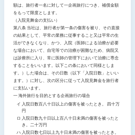
額は、旅行者一名に対して一企画旅行につき、補償金額
をもって限度とします。
（入院見舞金の支払い）
第八条 当社は、旅行者が第一条の傷害を被り、その直接
の結果として、平常の業務に従事すること又は平常の生
活ができなくなり、かつ、入院（医師による治療が必要
な場合において、自宅等での治療が困難なため、病院又
は診療所に入り、常に医師の管理下において治療に専念
することをいいます。以下この条において同様としま
す。）した場合は、その日数（以下「入院日数」といい
ます。）に対し、次の区分に従って入院見舞金を旅行者
に支払います。
一 海外旅行を目的とする企画旅行の場合
イ 入院日数百八十日以上の傷害を被ったとき。 四十万
円
ロ 入院日数九十日以上百八十日未満の傷害を被ったと
き。二十万円
ハ 入院日数七日以上九十日未満の傷害を被ったとき。