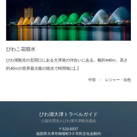
びわこ花噴水
びわ湖観光の玄関口にある大津港の沖合いにある。幅約440ｍ、高さ
約40ｍの世界最大級の噴水で時間毎に[...]
中部
/
レジャー・自然
びわ湖大津トラベルガイド
公益社団法人びわ湖大津観光協会
〒520-0037
滋賀県大津市御陵町2-3 市民文化会館内