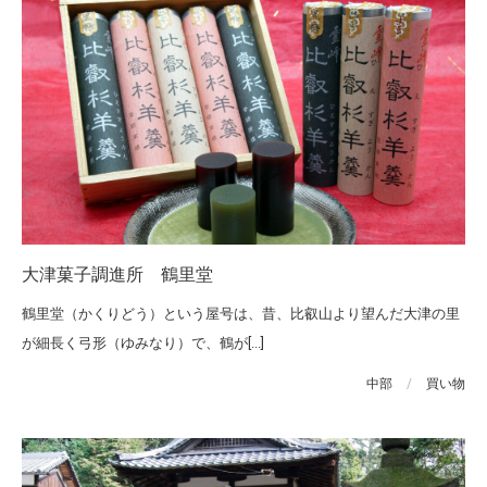
大津菓子調進所 鶴里堂
鶴里堂（かくりどう）という屋号は、昔、比叡山より望んだ大津の里
が細長く弓形（ゆみなり）で、鶴が[...]
中部
/
買い物