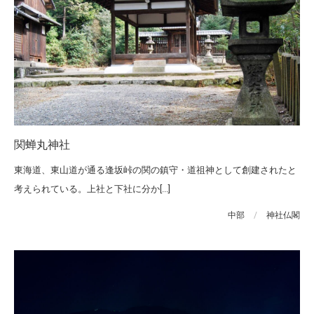
関蝉丸神社
東海道、東山道が通る逢坂峠の関の鎮守・道祖神として創建されたと
考えられている。上社と下社に分か[...]
中部
/
神社仏閣