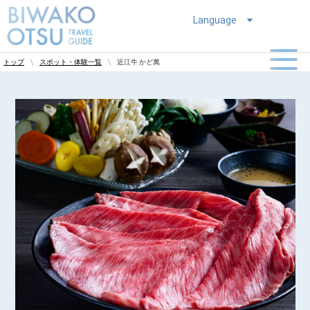
Language
近江牛 かど萬
トップ
スポット・体験一覧