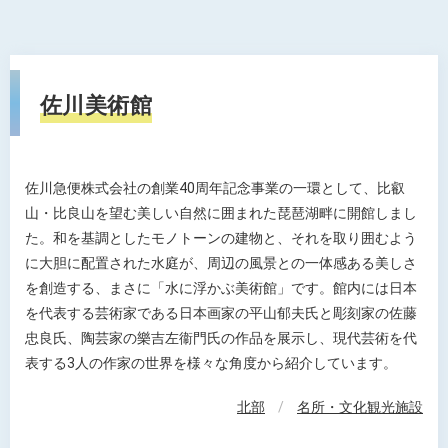
佐川美術館
佐川急便株式会社の創業40周年記念事業の一環として、比叡
山・比良山を望む美しい自然に囲まれた琵琶湖畔に開館しまし
た。和を基調としたモノトーンの建物と、それを取り囲むよう
に大胆に配置された水庭が、周辺の風景との一体感ある美しさ
を創造する、まさに「水に浮かぶ美術館」です。館内には日本
を代表する芸術家である日本画家の平山郁夫氏と彫刻家の佐藤
忠良氏、陶芸家の樂吉左衞門氏の作品を展示し、現代芸術を代
表する3人の作家の世界を様々な角度から紹介しています。
北部
/
名所・文化観光施設