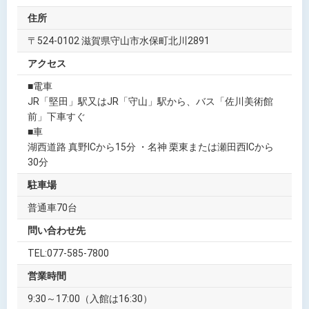
住所
〒524-0102 滋賀県守山市水保町北川2891
アクセス
■電車
JR「堅田」駅又はJR「守山」駅から、バス「佐川美術館
前」下車すぐ
■車
湖西道路 真野ICから15分 ・名神 栗東または瀬田西ICから
30分
駐車場
普通車70台
問い合わせ先
TEL:077-585-7800
営業時間
9:30～17:00（入館は16:30）