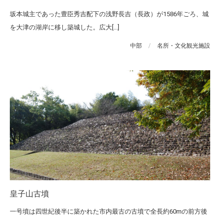
坂本城主であった豊臣秀吉配下の浅野長吉（長政）が1586年ごろ、城
を大津の湖岸に移し築城した。広大[...]
中部
/
名所・文化観光施設
皇子山古墳
一号墳は四世紀後半に築かれた市内最古の古墳で全長約60mの前方後