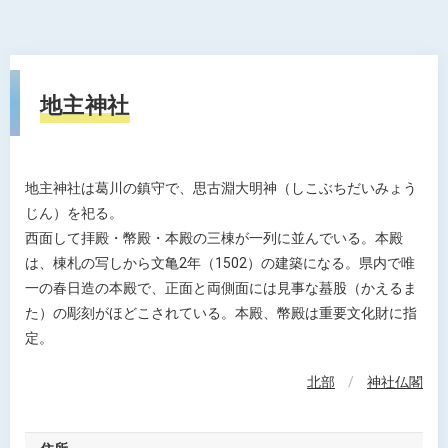
地主神社
地主神社は葛川の鎮守で、思古淵大明神（しこぶちだいみょう
じん）を祀る。
西面して拝殿・幣殿・本殿の三棟が一列に並んでいる。本殿
は、棟札の写しから文亀2年（1502）の建築になる。県内で唯
一の春日造の本殿で、正面と両側面には見事な蟇股（かえるま
た）の彫刻がほどこされている。本殿、幣殿は重要文化財に指
定。
北部
/
神社仏閣