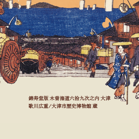
錦寿堂版 木曽海道六拾九次之内 大津
歌川広重/大津市歴史博物館 蔵