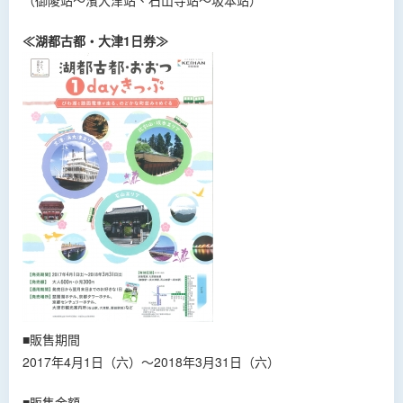
（御陵站～濱大津站、石山寺站～坂本站）
≪湖都古都・大津1日券≫
■販售期間
2017年4月1日（六）～2018年3月31日（六）
■販售金額