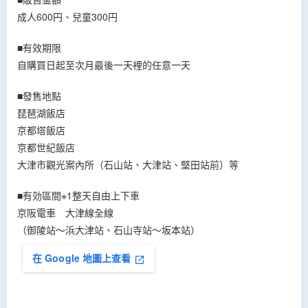
成人600円、兒童300円
■有效期限
自購買日起至次月最後一天裡的任意一天
■發售地點
琵琶湖飯店
京都塔飯店
京都世紀飯店
大津市觀光案內所（石山站、大津站、堅田站前）等
■有効區間※1整天自由上下車
京阪電車 大津線全線
（御陵站～浜大津站、石山寺站～坂本站）
在 Google 地圖上查看