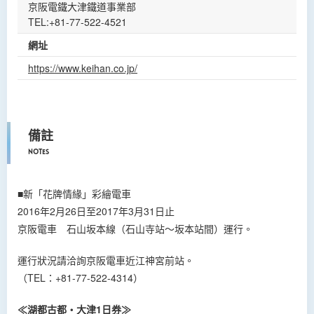
京阪電鐵大津鐵道事業部
TEL:+81-77-522-4521
網址
https://www.keihan.co.jp/
備註
Notes
■新「花牌情緣」彩繪電車
2016年2月26日至2017年3月31日止
京阪電車 石山坂本線（石山寺站～坂本站間）運行。
運行狀況請洽詢京阪電車近江神宮前站。
（TEL：+81-77-522-4314）
≪湖都古都・大津1日券≫