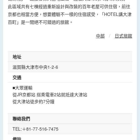
此區域共有七棟經過重新設計與改裝的百年老屋可供住宿，前往
京都也相當方便，想要體驗不一樣的住宿感受，「HOTEL講大津
百町」是一間絕不可錯過的旅館。
中部
/
日式旅館
地址
滋賀縣大津市中央1-2-6
交通
■大眾運輸
從JR京都站 搭乘電車2站就抵達大津站
從大津站徒步約7分鐘
聯絡我們
TEL:＋81-77-516-7475
備註