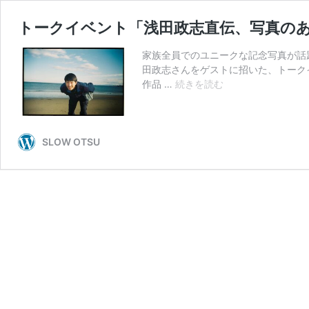
トークイベント「浅田政志直伝、写真の
家族全員でのユニークな記念写真が話
田政志さんをゲストに招いた、トーク
ト
作品 …
続きを読む
ー
ク
イ
ベ
SLOW OTSU
ン
ト
「浅
田
政
志
直
伝、
写
真
の